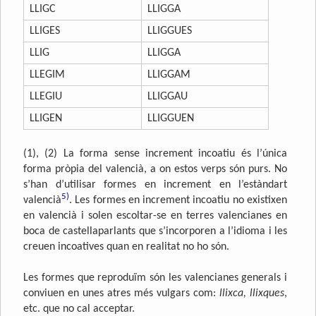
LLIGC
LLIGGA
LLIGES
LLIGGUES
LLIG
LLIGGA
LLEGIM
LLIGGAM
LLEGIU
LLIGGAU
LLIGEN
LLIGGUEN
(1), (2) La forma sense increment incoatiu és l’única
forma pròpia del valencià, a on estos verps són purs. No
s’han d’utilisar formes en increment en l’estàndart
5)
valencià
. Les formes en increment incoatiu no existixen
en valencià i solen escoltar-se en terres valencianes en
boca de castellaparlants que s’incorporen a l’idioma i les
creuen incoatives quan en realitat no ho són.
Les formes que reproduïm són les valencianes generals i
conviuen en unes atres més vulgars com:
llixca, llixques
,
etc. que no cal acceptar.