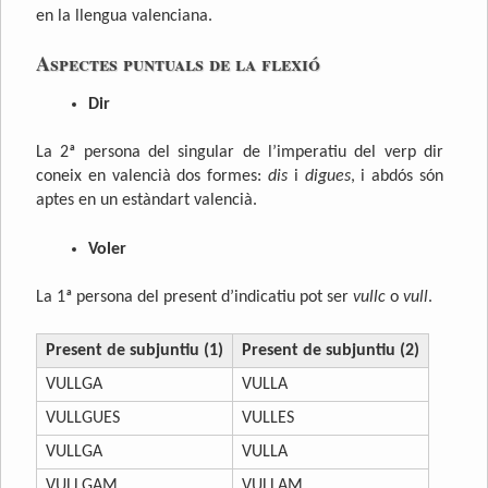
en la llengua valenciana.
Aspectes puntuals de la flexió
Dir
La 2ª persona del singular de l’imperatiu del verp dir
coneix en valencià dos formes:
dis
i
digues
, i abdós són
aptes en un estàndart valencià.
Voler
La 1ª persona del present d’indicatiu pot ser
vullc
o
vull
.
Present de subjuntiu (1)
Present de subjuntiu (2)
VULLGA
VULLA
VULLGUES
VULLES
VULLGA
VULLA
VULLGAM
VULLAM