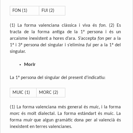
FON (1)
FUI (2)
(1) La forma valenciana clàssica i viva és
fon
. (2) Es
tracta de la forma antiga de la 1ª persona i és un
arcaisme inexistent a hores d’ara. S’accepta
fon
per a la
1ª i 3ª persona del singular i s’elimina
fui
per a la 1ª del
singular.
Morir
La 1ª persona del singular del present d’indicatiu:
MUIC (1)
MORC (2)
(1) La forma valenciana més general és
muic
, i la forma
morc
és molt dialectal. La forma estàndart és
muic
. La
forma
muir
que algun gramàtic dona per al valencià és
inexistent en terres valencianes.