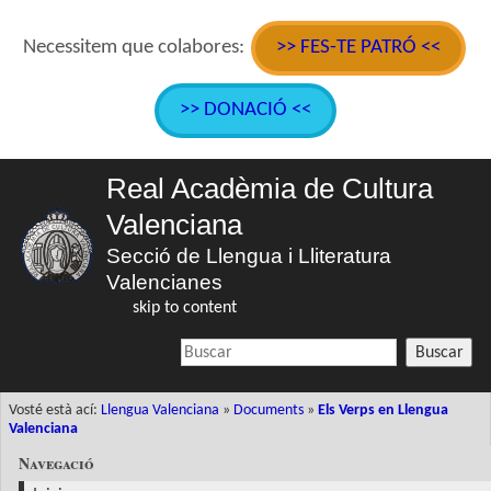
Necessitem que colabores:
>> FES-TE PATRÓ <<
>> DONACIÓ <<
Real Acadèmia de Cultura
Valenciana
Secció de Llengua i Lliteratura
Valencianes
skip to content
Buscar
Vosté està ací:
Llengua Valenciana
»
Documents
»
Els Verps en Llengua
Valenciana
Navegació