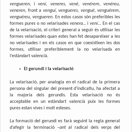
vengueren
, i
vení, veneres, vené, venérem, venéreu,
veneren
, front a
venguí, vengueres, vengué, venguérem,
venguéreu, vengueren
. En estos casos són preferibles les
formes pures o no velarisades
venera
… i
vení
… En el cas
de la velarisació, el criteri general a seguir és utilisar les
formes velarisades quan estes han fet desaparéixer a les
no velarisades i en els casos en que coexistixen les dos
formes, utilisar preferiblement la no velarisada en
l’estàndart valencià.
El gerundi i la velarisació
La velarisació, per analogia en el radical de la primera
persona del singular del present d’indicatiu, ha afectat a
la majoria dels gerundis. Esta velarisació no és
acceptable en un estàndart valencià puix les formes
pures estan vives i molt esteses.
La formació del gerundi es farà seguint la regla general
d’afegir la terminació
–ant
al radical dels verps del