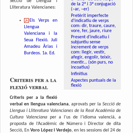
Secció de Llengua i
de la 2ª i 3ª conjugació
Lliteratura Valencianes:
(–ar, –er)
Pretèrit imperfecte
Els Verps en
d’indicatiu de verps
com: dir, traure, caure,
Llengua
vore, fer, jaure, riure
Valenciana i la
Present d’indicatiu i
Seua Flexió. Juli
subjuntiu sense
Amadeu Àrias i
increment de verps
com: llegir, vestir,
Burdeos. 1a. Ed.
afegir, engolir, teixir,
mentir... (són purs, no
incoatius)
Infinitius
Criteris per a la
Aspectes puntuals de la
flexió verbal
flexió
Criteris per a la flexió
verbal en llengua valenciana
, aprovats per la
Secció de
Llengua i Lliteratura Valencianes de la Real Acadèmia de
Cultura Valenciana
per a l’us de l’idioma valencià, a
proposta de l’Acadèmic de Número i Director de dita
Secció, En
Voro López i Verdejo
, en les sessions del 24 de