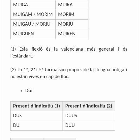
MUIGA
MUIRA
MUIGAM / MORIM
MORIM
MUIGAU / MORIU
MORIU
MUIGUEN
MUIREN
(1) Esta flexió és la valenciana més general i és
l’estàndart.
(2) La 1ª, 2ª i 5ª forma són pròpies de la llengua antiga i
no estan vives en cap de lloc.
Dur
Present d’indicatiu (1)
Present d’indicatiu (2)
DUS
DUUS
DU
DUU