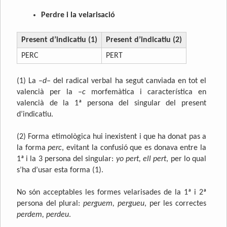
Perdre i la velarisació
Present d’indicatiu (1)
Present d’indicatiu (2)
PERC
PERT
(1) La
–d–
del radical verbal ha segut canviada en tot el
valencià per la
–c
morfemàtica i característica en
valencià de la 1ª persona del singular del present
d’indicatiu.
(2) Forma etimològica hui inexistent i que ha donat pas a
la forma
perc
, evitant la confusió que es donava entre la
1ª i la 3 persona del singular:
yo pert, ell pert
, per lo qual
s’ha d’usar esta forma (1).
No són acceptables les formes velarisades de la 1ª i 2ª
persona del plural:
perguem, pergueu
, per les correctes
perdem, perdeu
.