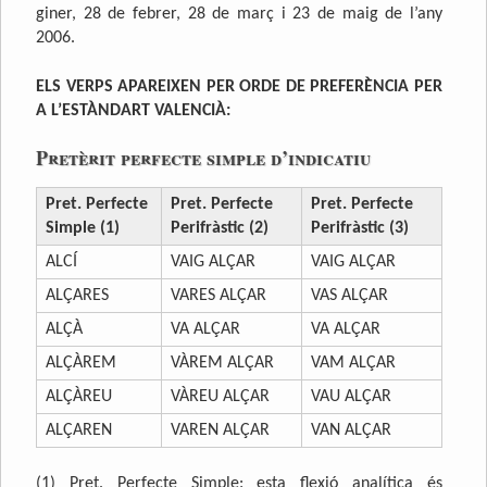
giner, 28 de febrer, 28 de març i 23 de maig de l’any
2006.
ELS VERPS APAREIXEN PER ORDE DE PREFERÈNCIA PER
A L’ESTÀNDART VALENCIÀ:
Pretèrit perfecte simple d’indicatiu
Pret. Perfecte
Pret. Perfecte
Pret. Perfecte
Simple (1)
Perifràstic (2)
Perifràstic (3)
ALCÍ
VAIG ALÇAR
VAIG ALÇAR
ALÇARES
VARES ALÇAR
VAS ALÇAR
ALÇÀ
VA ALÇAR
VA ALÇAR
ALÇÀREM
VÀREM ALÇAR
VAM ALÇAR
ALÇÀREU
VÀREU ALÇAR
VAU ALÇAR
ALÇAREN
VAREN ALÇAR
VAN ALÇAR
(1) Pret. Perfecte Simple: esta flexió analítica és