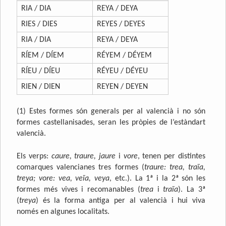
RIA / DIA
REYA / DEYA
RIES / DIES
REYES / DEYES
RIA / DIA
REYA / DEYA
RÍEM / DÍEM
RÉYEM / DÉYEM
RÍEU / DÍEU
RÉYEU / DÉYEU
RIEN / DIEN
REYEN / DEYEN
(1) Estes formes són generals per al valencià i no són
formes castellanisades, seran les pròpies de l’estàndart
valencià.
Els verps:
caure, traure, jaure
i
vore
, tenen per distintes
comarques valencianes tres formes (
traure: trea, traïa,
treya; vore: vea, veïa, veya
, etc.). La 1ª i la 2ª són les
formes més vives i recomanables (
trea
i
traïa
). La 3ª
(
treya
) és la forma antiga per al valencià i hui viva
només en algunes localitats.