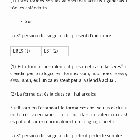
(1) Estes formes són les valencianes actuals i generals i
són les estàndarts.
Ser
La 3ª persona del singular del present d’indicatiu:
ERES (1)
EST (2)
(1) Esta forma, possiblement presa del castellà “
eres
” o
creada per analogia en formes com,
era, eres, érem,
éreu, eren
, és l’única existent per al valencià actual.
(2) La forma
est
és la clàssica i hui arcaica.
S’utilisarà en l’estàndart la forma
eres
pel seu us exclusiu
en terres valencianes. La forma clàssica valenciana
est
es pot utilisar excepcionalment en llenguage poètic
La 3ª persona del singular del pretèrit perfecte simple: