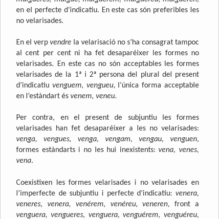
en el perfecte d’indicatiu. En este cas són preferibles les
no velarisades.
En el verp
vendre
la velarisació no s’ha consagrat tampoc
al cent per cent ni ha fet desaparéixer les formes no
velarisades. En este cas no són acceptables les formes
velarisades de la 1ª i 2ª persona del plural del present
d’indicatiu
venguem, vengueu
, l’única forma acceptable
en l’estàndart és
venem, veneu
.
Per contra, en el present de subjuntiu les formes
velarisades han fet desaparéixer a les no velarisades:
venga, vengues, venga, vengam, vengau, venguen
,
formes estàndarts i no les hui inexistents:
vena, venes,
vena
.
Coexistixen les formes velarisades i no velarisades en
l’imperfecte de subjuntiu i perfecte d’indicatiu:
venera,
veneres, venera, venérem, venéreu, veneren
, front a
venguera, vengueres, venguera, venguérem, venguéreu,