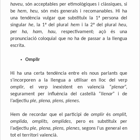
haveu
, són acceptables per etimològiques i clàssiques, si
be
hem, heu
, són més generals i recomanables. Hi ha
una tendència vulgar que substituïx la 1ª persona del
singular
he
, la 1ª del plural
hem
i la 2ª del plural
heu
,
per
ha, ham, hau
, respectivament; açò és una
pronunciació coloquial que no ha de passar a la llengua
escrita.
Omplir
Hi ha una certa tendència entre els nous parlants que
s’incorporen a la llengua a utilisar en lloc del verp
omplir
, el verp inexistent en valencià “
plenar
”,
segurament per influència del castellà “
llenar
” i de
l’adjectiu
ple, plena, plens, plenes
.
Hem de recordar que el participi de
omplir
és
omplit,
omplida, omplits, omplides
, pero es substituïx per
l’adjectiu
ple, plena, plens, plenes
, segons l’us general en
tot el territori valencià.