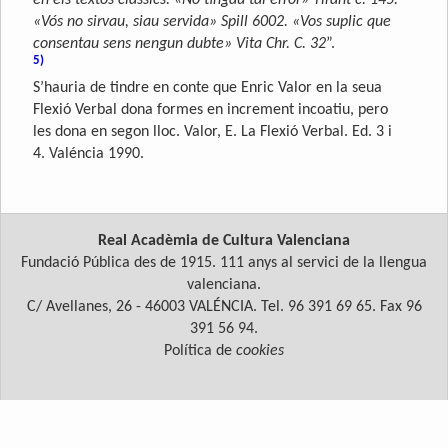
en els textos clàssics: «No tingau tal error» Tirant c. 145.
«Vós no sirvau, siau servida» Spill 6002. «Vos suplic que
consentau sens nengun dubte» Vita Chr. C. 32
”.
5)
S’hauria de tindre en conte que Enric Valor en la seua
Flexió Verbal dona formes en increment incoatiu, pero
les dona en segon lloc. Valor, E. La Flexió Verbal. Ed. 3 i
4. Valéncia 1990.
Real Acadèmia de Cultura Valenciana
Fundació Pública des de 1915. 111 anys al servici de la llengua
valenciana.
C/ Avellanes, 26 - 46003 VALÉNCIA. Tel. 96 391 69 65. Fax 96
391 56 94.
Política de
cookies