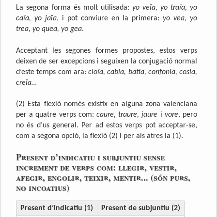
La segona forma és molt utilisada:
yo veïa, yo traïa, yo
caïa, yo jaïa
, i pot conviure en la primera:
yo vea, yo
trea, yo quea, yo gea
.
Acceptant les segones formes propostes, estos verps
deixen de ser excepcions i seguixen la conjugació normal
d’este temps com ara:
cloïa, cabia, batia, confonia, cosia,
creïa…
(2) Esta flexió només existix en alguna zona valenciana
per a quatre verps com:
caure, traure, jaure
i
vore
, pero
no és d’us general. Per ad estos verps pot acceptar-se,
com a segona opció, la flexió (2) i per als atres la (1).
Present d’indicatiu i subjuntiu sense
increment de verps com: llegir, vestir,
afegir, engolir, teixir, mentir... (són purs,
no incoatius)
Present d’indicatiu (1)
Present de subjuntiu (2)