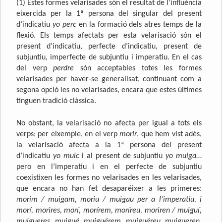
(1) Estes formes velarisades són el resultat de l’influència
eixercida per la 1ª persona del singular del present
d’indicatiu
yo perc
en la formació dels atres temps de la
flexió. Els temps afectats per esta velarisació són el
present d’indicatiu, perfecte d’indicatiu, present de
subjuntiu, imperfecte de subjuntiu i imperatiu. En el cas
del verp
perdre
són acceptables totes les formes
velarisades per haver-se generalisat, continuant com a
segona opció les no velarisades, encara que estes últimes
tinguen tradició clàssica.
No obstant, la velarisació no afecta per igual a tots els
verps; per eixemple, en el verp
morir
, que hem vist adés,
la velarisació afecta a la 1ª persona del present
d’indicatiu
yo muic
i al present de subjuntiu
yo muiga
…
pero en l’imperatiu i en el perfecte de subjuntiu
coexistixen les formes no velarisades en les velarisades,
que encara no han fet desaparéixer a les primeres:
morim / muigam, moriu / muigau per a l’imperatiu, i
morí, morires, morí, morírem, moríreu, moriren / muiguí,
muigueres, muigué, muiguérem, muiguéreu, muigueren
,