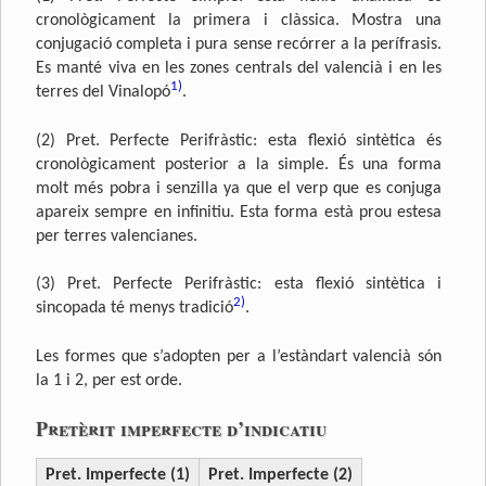
cronològicament la primera i clàssica. Mostra una
conjugació completa i pura sense recórrer a la perífrasis.
Es manté viva en les zones centrals del valencià i en les
1)
terres del Vinalopó
.
(2) Pret. Perfecte Perifràstic: esta flexió sintètica és
cronològicament posterior a la simple. És una forma
molt més pobra i senzilla ya que el verp que es conjuga
apareix sempre en infinitiu. Esta forma està prou estesa
per terres valencianes.
(3) Pret. Perfecte Perifràstic: esta flexió sintètica i
2)
sincopada té menys tradició
.
Les formes que s’adopten per a l’estàndart valencià són
la 1 i 2, per est orde.
Pretèrit imperfecte d’indicatiu
Pret. Imperfecte (1)
Pret. Imperfecte (2)