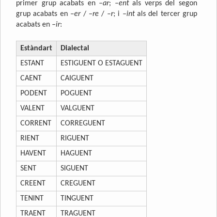
primer grup acabats en
–ar
;
–ent
als verps del segon
grup acabats en
–er
/
–re
/
–r
; i
–int
als del tercer grup
acabats en
–ir
:
Estàndart
Dialectal
ESTANT
ESTIGUENT O ESTAGUENT
CAENT
CAIGUENT
PODENT
POGUENT
VALENT
VALGUENT
CORRENT
CORREGUENT
RIENT
RIGUENT
HAVENT
HAGUENT
SENT
SIGUENT
CREENT
CREGUENT
TENINT
TINGUENT
TRAENT
TRAGUENT