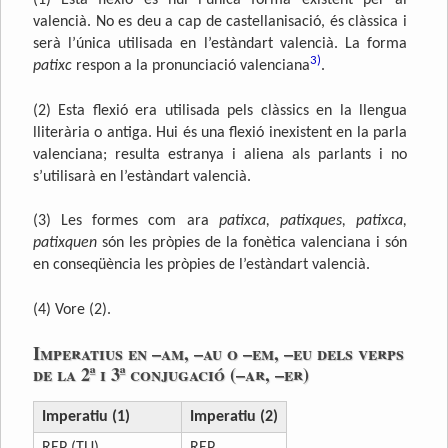
(1) Esta flexió és hui l’única forma existent per al
valencià. No es deu a cap de castellanisació, és clàssica i
serà l’única utilisada en l’estàndart valencià. La forma
3)
patixc
respon a la pronunciació valenciana
.
(2) Esta flexió era utilisada pels clàssics en la llengua
lliterària o antiga. Hui és una flexió inexistent en la parla
valenciana; resulta estranya i aliena als parlants i no
s’utilisarà en l’estàndart valencià.
(3) Les formes com ara
patixca, patixques, patixca,
patixquen
són les pròpies de la fonètica valenciana i són
en conseqüència les pròpies de l’estàndart valencià.
(4) Vore (2).
Imperatius en –am, –au o –em, –eu dels verps
de la 2ª i 3ª conjugació (–ar, –er)
Imperatiu (1)
Imperatiu (2)
REP (TU)
REP