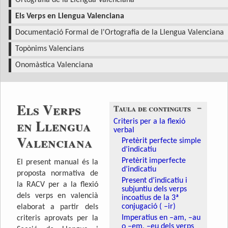
Ortografia de la Llengua Valenciana
Els Verps en Llengua Valenciana
Documentació Formal de l'Ortografia de la Llengua Valenciana
Topònims Valencians
Onomàstica Valenciana
Els Verps
−
Taula de continguts
en Llengua
Criteris per a la flexió
verbal
Valenciana
Pretèrit perfecte simple
d’indicatiu
Pretèrit imperfecte
El present manual és la
d’indicatiu
proposta normativa de
Present d’indicatiu i
la RACV per a la flexió
subjuntiu dels verps
dels verps en valencià
incoatius de la 3ª
conjugació ( –ir)
elaborat a partir dels
Imperatius en –am, –au
criteris aprovats per la
o –em, –eu dels verps