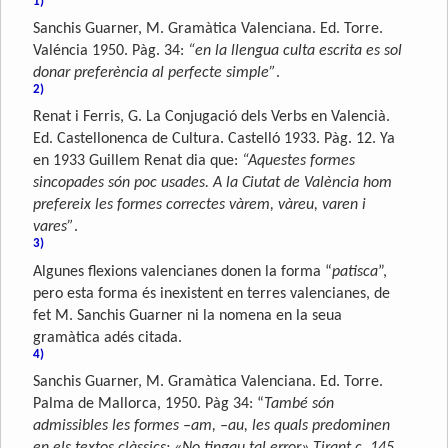
1)
Sanchis Guarner, M. Gramàtica Valenciana. Ed. Torre.
Valéncia 1950. Pàg. 34:
“en la llengua culta escrita es sol
donar preferència al perfecte simple”
.
2)
Renat i Ferris, G. La Conjugació dels Verbs en Valencià.
Ed. Castellonenca de Cultura. Castelló 1933. Pàg. 12. Ya
en 1933 Guillem Renat dia que:
“Aquestes formes
sincopades són poc usades. A la Ciutat de València hom
prefereix les formes correctes vàrem, vàreu, varen i
vares”
.
3)
Algunes flexions valencianes donen la forma “
patisca
”,
pero esta forma és inexistent en terres valencianes, de
fet M. Sanchis Guarner ni la nomena en la seua
gramàtica adés citada.
4)
Sanchis Guarner, M. Gramàtica Valenciana. Ed. Torre.
Palma de Mallorca, 1950. Pàg 34: “
També són
admissibles les formes –am, –au, les quals predominen