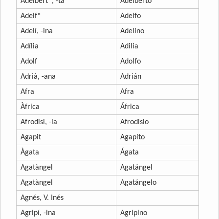
Adelbert*, -ta
Adelberto
Adelf*
Adelfo
Adelí, -ina
Adelino
Adília
Adilia
Adolf
Adolfo
Adrià, -ana
Adrián
Afra
Afra
Àfrica
África
Afrodisi, -ia
Afrodisio
Agapit
Agapito
Àgata
Ágata
Agatàngel
Agatángel
Agatàngel
Agatángelo
Agnés, V. Inés
Agripí, -ina
Agripino