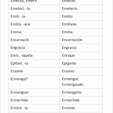
Emèrita, Emèrit
Emérito
Emeteri, -ia
Emeterio
Emili, -ia
Emilio
Emilià, -ana
Emiliano
Emma
Emma
Encarnació
Encarnación
Engràcia
Engracia
Enric, -iqueta
Enrique
Epifani, -ia
Epiganio
Erasme
Erasmo
Ermengol*
Ermengol,
Ermengaudo
Ermenguer
Ermengario
Ermerinda
Ermerinda
Ermini, -ia
Erminio