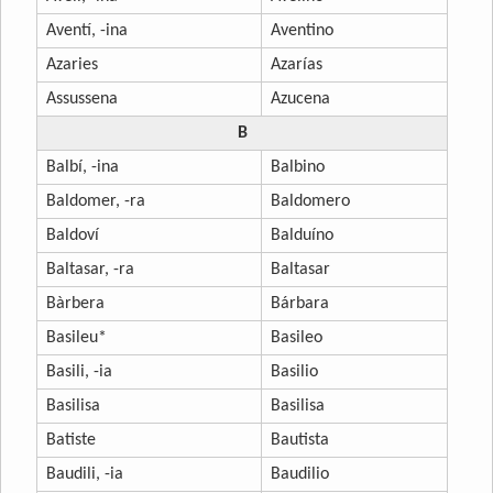
Aventí, -ina
Aventino
Azaries
Azarías
Assussena
Azucena
B
Balbí, -ina
Balbino
Baldomer, -ra
Baldomero
Baldoví
Balduíno
Baltasar, -ra
Baltasar
Bàrbera
Bárbara
Basileu*
Basileo
Basili, -ia
Basilio
Basilisa
Basilisa
Batiste
Bautista
Baudili, -ia
Baudilio