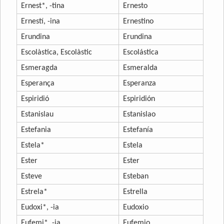
Ernest*, -tina
Ernesto
Ernestí, -ina
Ernestino
Erundina
Erundina
Escolàstica, Escolàstic
Escolástica
Esmeragda
Esmeralda
Esperança
Esperanza
Espiridió
Espiridión
Estanislau
Estanislao
Estefania
Estefanía
Estela*
Estela
Ester
Ester
Esteve
Esteban
Estrela*
Estrella
Eudoxi*, -ia
Eudoxio
Eufemi*, -ia
Eufemio