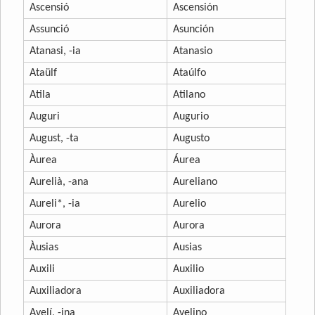
Ascensió
Ascensión
Assunció
Asunción
Atanasi, -ia
Atanasio
Ataülf
Ataúlfo
Atila
Atilano
Auguri
Augurio
August, -ta
Augusto
Àurea
Áurea
Aurelià, -ana
Aureliano
Aureli*, -ia
Aurelio
Aurora
Aurora
Àusias
Ausias
Auxili
Auxilio
Auxiliadora
Auxiliadora
Avelí, -ina
Avelino