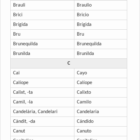
Brauli
Braulio
Brici
Bricio
Brígida
Brígida
Bru
Bru
Brunequilda
Brunequilda
Brunilda
Brunilda
C
Cai
Cayo
Calíope
Calíope
Calixt, -ta
Calixto
Camil, -la
Camilo
Candelària, Candelari
Candelaria
Càndit, -da
Cándido
Canut
Canuto