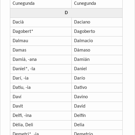
Cunegunda
Cunegunda
D
Dacià
Daciano
Dagobert*
Dagoberto
Dalmau
Dalmacio
Damas
Dàmaso
Damià, -ana
Damián
Daniel*, -la
Daniel
Darí, -ia
Darío
Datiu, -ia
Dativo
Daví
Davino
Davit
David
Delfi, -ina
Delfín
Dèlia, Deli
Delia
Demetri*, -ia
Demetrio