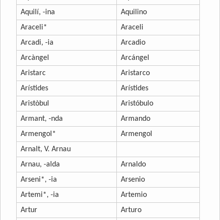
Aquilí, -ina
Aquilino
Araceli*
Araceli
Arcadi, -ia
Arcadio
Arcàngel
Arcángel
Aristarc
Aristarco
Arístides
Arístides
Aristòbul
Aristóbulo
Armant, -nda
Armando
Armengol*
Armengol
Arnalt, V. Arnau
Arnau, -alda
Arnaldo
Arseni*, -ia
Arsenio
Artemi*, -ia
Artemio
Artur
Arturo