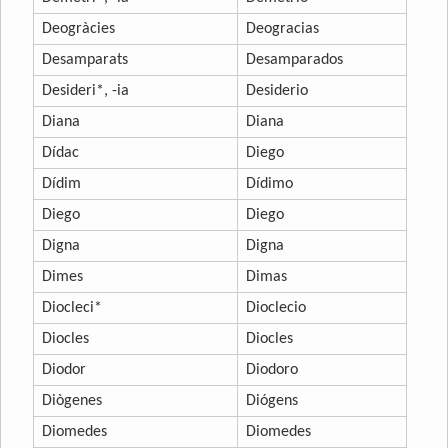
Deogràcies
Deogracias
Desamparats
Desamparados
Desideri*, -ia
Desiderio
Diana
Diana
Dídac
Diego
Dídim
Dídimo
Diego
Diego
Digna
Digna
Dimes
Dimas
Diocleci*
Dioclecio
Diocles
Diocles
Diodor
Diodoro
Diògenes
Diógens
Diomedes
Diomedes