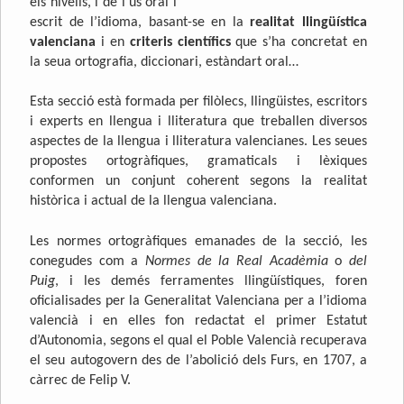
els nivells, i de l’us oral i
escrit de l’idioma, basant-se en la
realitat llingüística
valenciana
i en
criteris científics
que s’ha concretat en
la seua ortografia, diccionari, estàndart oral…
Esta secció està formada per filòlecs, llingüistes, escritors
i experts en llengua i lliteratura que treballen diversos
aspectes de la llengua i lliteratura valencianes. Les seues
propostes ortogràfiques, gramaticals i lèxiques
conformen un conjunt coherent segons la realitat
històrica i actual de la llengua valenciana.
Les normes ortogràfiques emanades de la secció, les
conegudes com a
Normes de la Real Acadèmia
o
del
Puig
, i les demés ferramentes llingüístiques, foren
oficialisades per la Generalitat Valenciana per a l’idioma
valencià i en elles fon redactat el primer Estatut
d’Autonomia, segons el qual el Poble Valencià recuperava
el seu autogovern des de l’abolició dels Furs, en 1707, a
càrrec de Felip V.