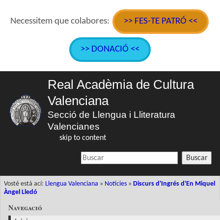
Necessitem que colabores:
>> FES-TE PATRÓ <<
>> DONACIÓ <<
Real Acadèmia de Cultura
Valenciana
Secció de Llengua i Lliteratura
Valencianes
skip to content
Buscar
Vosté està ací:
Llengua Valenciana
»
Notícies
»
Discurs d'Ingrés d'En Miquel
Àngel Lledó
Navegació