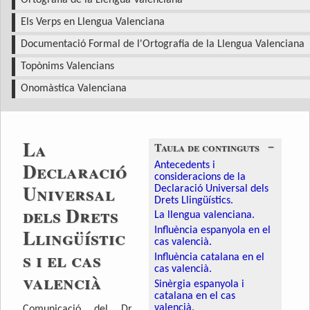
Ortografia de la Llengua Valenciana
Els Verps en Llengua Valenciana
Documentació Formal de l'Ortografia de la Llengua Valenciana
Topònims Valencians
Onomàstica Valenciana
La
−
Taula de continguts
Declaració
Antecedents i
consideracions de la
Universal
Declaració Universal dels
Drets Llingüístics.
dels Drets
La llengua valenciana.
Llingüístic
Influència espanyola en el
cas valencià.
s i el cas
Influència catalana en el
cas valencià.
valencià
Sinèrgia espanyola i
catalana en el cas
valencià.
Comunicació del Dr.