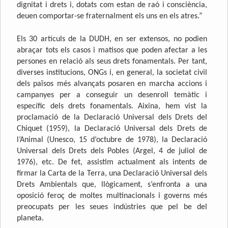
dignitat i drets i, dotats com estan de raó i consciència,
deuen comportar-se fraternalment els uns en els atres.”
Els 30 artículs de la DUDH, en ser extensos, no podien
abraçar tots els casos i matisos que poden afectar a les
persones en relació als seus drets fonamentals. Per tant,
diverses institucions, ONGs i, en general, la societat civil
dels països més alvançats posaren en marcha accions i
campanyes per a conseguir un desenroll temàtic i
específic dels drets fonamentals. Aixina, hem vist la
proclamació de la Declaració Universal dels Drets del
Chiquet (1959), la Declaració Universal dels Drets de
l’Animal (Unesco, 15 d’octubre de 1978), la Declaració
Universal dels Drets dels Pobles (Argel, 4 de juliol de
1976), etc. De fet, assistim actualment als intents de
firmar la Carta de la Terra, una Declaració Universal dels
Drets Ambientals que, llògicament, s’enfronta a una
oposició feroç de moltes multinacionals i governs més
preocupats per les seues indústries que pel be del
planeta.