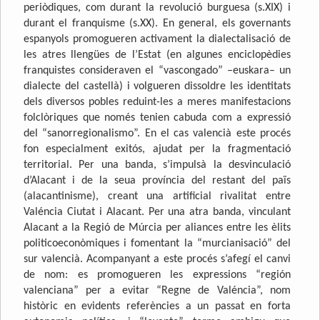
periòdiques, com durant la revolució burguesa (s.XIX) i
durant el franquisme (s.XX). En general, els governants
espanyols promogueren activament la dialectalisació de
les atres llengües de l’Estat (en algunes enciclopèdies
franquistes consideraven el “vascongado” –euskara– un
dialecte del castellà) i volgueren dissoldre les identitats
dels diversos pobles reduint-les a meres manifestacions
folclòriques que només tenien cabuda com a expressió
del “sanorregionalismo”. En el cas valencià este procés
fon especialment exitós, ajudat per la fragmentació
territorial. Per una banda, s’impulsà la desvinculació
d’Alacant i de la seua província del restant del païs
(alacantinisme), creant una artificial rivalitat entre
Valéncia Ciutat i Alacant. Per una atra banda, vinculant
Alacant a la Regió de Múrcia per aliances entre les èlits
politicoeconòmiques i fomentant la “murcianisació” del
sur valencià. Acompanyant a este procés s’afegí el canvi
de nom: es promogueren les expressions “región
valenciana” per a evitar “Regne de Valéncia”, nom
històric en evidents referències a un passat en forta