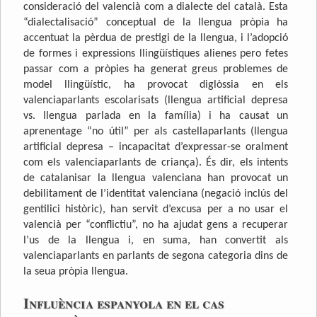
consideració del valencià com a dialecte del català. Esta
“dialectalisació” conceptual de la llengua pròpia ha
accentuat la pèrdua de prestigi de la llengua, i l’adopció
de formes i expressions llingüístiques alienes pero fetes
passar com a pròpies ha generat greus problemes de
model llingüístic, ha provocat diglòssia en els
valenciaparlants escolarisats (llengua artificial depresa
vs. llengua parlada en la família) i ha causat un
aprenentage “no útil” per als castellaparlants (llengua
artificial depresa – incapacitat d’expressar-se oralment
com els valenciaparlants de criança). És dir, els intents
de catalanisar la llengua valenciana han provocat un
debilitament de l’identitat valenciana (negació inclús del
gentilici històric), han servit d’excusa per a no usar el
valencià per “conflictiu”, no ha ajudat gens a recuperar
l’us de la llengua i, en suma, han convertit als
valenciaparlants en parlants de segona categoria dins de
la seua pròpia llengua.
Influència espanyola en el cas