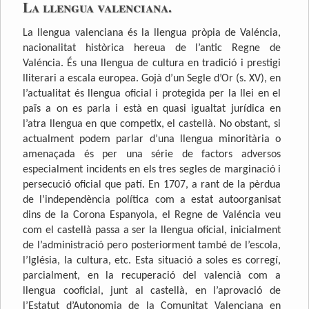
La llengua valenciana.
La llengua valenciana és la llengua pròpia de Valéncia,
nacionalitat històrica hereua de l’antic Regne de
Valéncia. És una llengua de cultura en tradició i prestigi
lliterari a escala europea. Gojà d’un Segle d’Or (s. XV), en
l’actualitat és llengua oficial i protegida per la llei en el
païs a on es parla i està en quasi igualtat jurídica en
l’atra llengua en que competix, el castellà. No obstant, si
actualment podem parlar d’una llengua minoritària o
amenaçada és per una série de factors adversos
especialment incidents en els tres segles de marginació i
persecució oficial que patí. En 1707, a rant de la pèrdua
de l’independència política com a estat autoorganisat
dins de la Corona Espanyola, el Regne de Valéncia veu
com el castellà passa a ser la llengua oficial, inicialment
de l’administració pero posteriorment també de l’escola,
l’Iglésia, la cultura, etc. Esta situació a soles es corregí,
parcialment, en la recuperació del valencià com a
llengua cooficial, junt al castellà, en l’aprovació de
l’Estatut d’Autonomia de la Comunitat Valenciana en