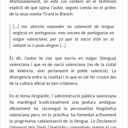
Afortunadament, en este cas contem en el testimoni
explícit de qué opina l’autor, segons consta en el pròlec
de la seua novela Tirant lo Blanch:
[…] me atrevire expondre no solament de lengua
anglesa en portoguesa, mas encara de portoguesa en
vulgar valenciana, per ço que la nacio d’on yo so
natural se.n puxa alegrar […]
És dir, l’autor té clar que escriu en vulgar (llengua)
valenciana i que es de nació valenciana (no de la ciutat
de Valéncia, sino pertanyent al poble valencià). La
divergència entre la realitat i lo que es vol fer creure des
de la cultura oficial és ben cridanera.
En el tema llingüístic, l´administració pública valenciana
ha mantingut tradicionalment una postura ambigua:
oficialment ha reconegut la personalitat llingüística
valenciana pero, en la pràctica, ha fomentat activament
la progressiva catalanisació de la llengua.
La Declaració
Universal dels Drets Llingüístics comentada segons el cas