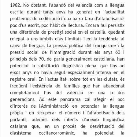
1982. No obstant, l’abandó del valencià com a llengua
escrita durant tants anys ha generat en l’actualitat
problemes de codificació i una baixa taxa d’alfabetisació:
poc d’us escrit, poc hàbit de llectura. Encara hui persistix
una diferència de prestigi social en el castellà, quedant
relegat a uns àmbits d’us llimitats i en la tendència al
canvi de llengua. La pressió política del franquisme i la
pressió social de l’immigració durant els anys 60 i
principis dels 70, de parla generalment castellana, han
potenciat la substitució llingüística plena, que fins ad
eixos anys no havia segut especialment intensa en el
registre oral. En l’actualitat, sobre tot en les ciutats, és
freqüent l’existència de famílies que han abandonat
completament l’us del valencià en una o dos
generacions. Ad este panorama cal afegir el poc
d’interés de l’Administració en potenciar la llengua
pròpia i en recuperar el número i l’alfabetisació dels
parlants, ademés dels intents d’anexió llingüística
catalana que, en un procés de desvirtuació del
diasistema occitanorromànic, ha potenciat la