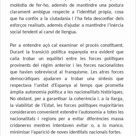
molèstia de fer-ho, ademés de mantindre una postura
clarament ambigua respecte a l’identitat pròpia, cosa
que ha confòs a la ciutadania i l’ha feta desconfiar dels
esforços realisats, ademés d’ajudar a mantindre l’inèrcia
social tendent al canvi de llengua.
Per a entendre açò cal examinar el procés constituent.
Durant la transició política espanyola era evident que
calia trobar un equilibri entre les forces polítiques
provinents del règim anterior i les forces nacionalistes
que havien sobrevixcut al franquisme. Les atres forces
democràtiques ajudaren a trobar una síntesis que
respectava l’unitat d’Espanya al temps que prometia
àmplia autonomia política a les nacionalitats històriques.
No obstant, per a garantisar la coherència i, a la llarga,
la viabilitat de l’Estat, les forces polítiques majoritàries
consideraren convenient estendre l’autonomia a totes les
nacionalitats i regions per a evitar diferències massa
cridaneres mentres intentaven evitar o, a lo manco,
minimisar l’aparició de noves identitats nacionals fortes.