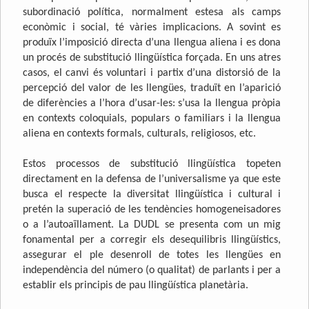
subordinació política, normalment estesa als camps
econòmic i social, té vàries implicacions. A sovint es
produïx l’imposició directa d’una llengua aliena i es dona
un procés de substitució llingüística forçada. En uns atres
casos, el canvi és voluntari i partix d’una distorsió de la
percepció del valor de les llengües, traduït en l’aparició
de diferències a l’hora d’usar-les: s’usa la llengua pròpia
en contexts coloquials, populars o familiars i la llengua
aliena en contexts formals, culturals, religiosos, etc.
Estos processos de substitució llingüística topeten
directament en la defensa de l’universalisme ya que este
busca el respecte la diversitat llingüística i cultural i
pretén la superació de les tendències homogeneisadores
o a l’autoaïllament. La DUDL se presenta com un mig
fonamental per a corregir els desequilibris llingüístics,
assegurar el ple desenroll de totes les llengües en
independència del número (o qualitat) de parlants i per a
establir els principis de pau llingüística planetària.