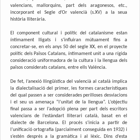
valencians, mallorquins, part dels aragonesos, etc.,
incorporant el Segle d’Or valencià (s.XV) a la seua
història lliterària.
El component cultural i polític del catalanisme estan
íntimament lligats i s’influiran mútuament fins a
concretar-se, en els anys 50 del segle XX, en el proyecte
polític dels Països Catalans, íntimament unit a una rígida
consideració uniformadora de la cultura i la llengua dels
països considerats catalans, entre ells Valéncia.
De fet, l’anexió llingüística del valencià al català implica
la dialectalisació del primer, les formes característiques
del qual passen a ser considerades perilloses desviacions
i el seu us amenaça “l’unitat de la llengua”. L’objectiu
final passa a ser l’adopció plena per part dels escritors
valencians de l’estàndart lliterari català, basat en el
dialecte de Barcelona. El procés s’inicia a partir de
l’unificació ortografia (parcialment conseguida en 1932) i
s’estén després a la gramàtica i al lèxic. Dins d’esta