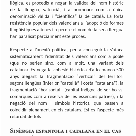
llògica, es procedix a negar la validea del nom històric
de la llengua, valencià, i a promoure com a única
denominació vàlida i “científica” la de català. La forta
resistència popular dels valencians a l’adopció de formes
llingüístiques alienes i a perdre el nom de la seua llengua
han paralisat parcialment este procés.
Respecte a l’anexió política, per a conseguir-la s’ataca
sistemàticament l’identitat dels valencians com a poble
(que no serien sino, com a molt, una variant dels
catalans). Es nega la cohesió històrica d’a lo manco 500
anys alegant la fragmentació “vertical” del territori
segons llengües (interior “castellà” i costa “catalana”), la
fragmentació “horisontal” (capital indigna de ser-ho vs.
comarques com a reserva de les essències pàtries), i la
negació del nom i símbols històrics, que passen a
coincidir plenament en els catalans. Est és l’aspecte més
retardat de tots
Sinèrgia espanyola i catalana en el cas