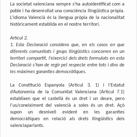
La societat valenciana sempre s’ha autoidentificat com a
poble i ha desenrollat una consciència llingüística pròpia.
L’idioma Valencià és la llengua pròpia de la nacionalitat
històricament establida en el nostre territori.
Artícul 2.
1. Esta Declaració considera que, en els casos en que
diferents comunitats i grups llingüístics concorren en un
territori compartit, l’eixercici dels drets formulats en esta
Declaració s’han de regir pel respecte entre tots i dins de
les màximes garanties democràtiques.
La Constitució Espanyola (Artícul 3. 1) i l’Estatut
d’Autonomia de la Comunitat Valenciana (Artícul 7.1)
establixen que el castellà és un dret i un deure, pero
l’us/coneiximent del valencià a soles és un dret. Açò
supon un desnivell evident en les garanties
democràtiques en relació als drets llingüístics dels
valenciaparlants.