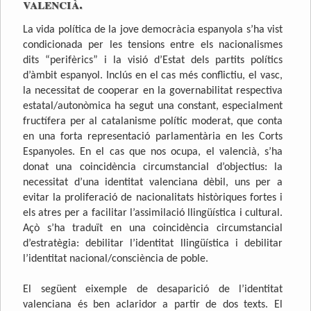
valencià.
La vida política de la jove democràcia espanyola s’ha vist
condicionada per les tensions entre els nacionalismes
dits “perifèrics” i la visió d’Estat dels partits polítics
d’àmbit espanyol. Inclús en el cas més conflictiu, el vasc,
la necessitat de cooperar en la governabilitat respectiva
estatal/autonòmica ha segut una constant, especialment
fructífera per al catalanisme polític moderat, que conta
en una forta representació parlamentària en les Corts
Espanyoles. En el cas que nos ocupa, el valencià, s’ha
donat una coincidència circumstancial d’objectius: la
necessitat d’una identitat valenciana dèbil, uns per a
evitar la proliferació de nacionalitats històriques fortes i
els atres per a facilitar l’assimilació llingüística i cultural.
Açò s’ha traduït en una coincidència circumstancial
d’estratègia: debilitar l’identitat llingüística i debilitar
l’identitat nacional/consciència de poble.
El següent eixemple de desaparició de l’identitat
valenciana és ben aclaridor a partir de dos texts. El