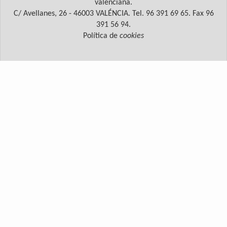
valenciana.
C/ Avellanes, 26 - 46003 VALÉNCIA. Tel. 96 391 69 65. Fax 96
391 56 94.
Política de
cookies