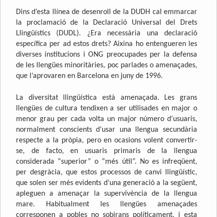
Dins d’esta llínea de desenroll de la DUDH cal emmarcar
la proclamació de la Declaració Universal del Drets
Llingüístics (DUDL). ¿Era necessària una declaració
específica per ad estos drets? Aixina ho entengueren les
diverses institucions i ONG preocupades per la defensa
de les llengües minoritàries, poc parlades o amenaçades,
que l’aprovaren en Barcelona en juny de 1996.
La diversitat llingüística està amenaçada. Les grans
llengües de cultura tendixen a ser utilisades en major o
menor grau per cada volta un major número d’usuaris,
normalment conscients d’usar una llengua secundària
respecte a la pròpia, pero en ocasions volent convertir-
se, de facto, en usuaris primaris de la llengua
considerada “superior” o “més útil”. No es infreqüent,
per desgràcia, que estos processos de canvi llingüístic,
que solen ser més evidents d’una generació a la següent,
apleguen a amenaçar la supervivència de la llengua
mare. Habitualment les llengües amenaçades
corresponen a pobles no sobirans políticament, i esta