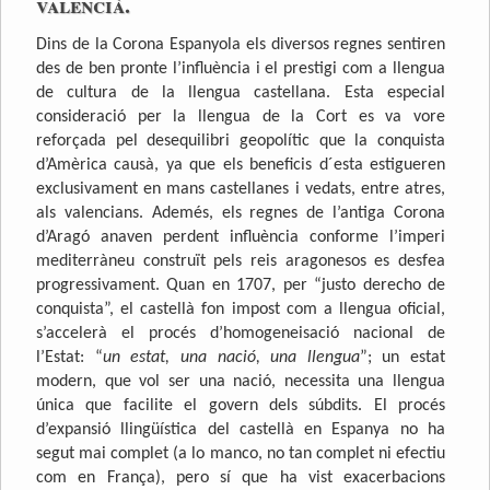
valencià.
Dins de la Corona Espanyola els diversos regnes sentiren
des de ben pronte l’influència i el prestigi com a llengua
de cultura de la llengua castellana. Esta especial
consideració per la llengua de la Cort es va vore
reforçada pel desequilibri geopolític que la conquista
d’Amèrica causà, ya que els beneficis d´esta estigueren
exclusivament en mans castellanes i vedats, entre atres,
als valencians. Ademés, els regnes de l’antiga Corona
d’Aragó anaven perdent influència conforme l’imperi
mediterràneu construït pels reis aragonesos es desfea
progressivament. Quan en 1707, per “justo derecho de
conquista”, el castellà fon impost com a llengua oficial,
s’accelerà el procés d’homogeneisació nacional de
l’Estat: “
un estat, una nació, una llengua
”; un estat
modern, que vol ser una nació, necessita una llengua
única que facilite el govern dels súbdits. El procés
d’expansió llingüística del castellà en Espanya no ha
segut mai complet (a lo manco, no tan complet ni efectiu
com en França), pero sí que ha vist exacerbacions