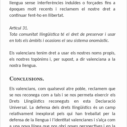
llengua sense interferències induïdes o forçades fins a
époques molt recents i reclamem el nostre dret a
continuar fent-ho en llibertat.
Artícul 31.
Tota comunitat llingüística té el dret de preservar i usar
en tots els àmbits i ocasions el seu sistema onomàstic.
Els valencians tenim dret a usar els nostres noms propis,
els nostres topònims i, per supost, a dir valenciana a la
nostra llengua.
Conclusions.
Els valencians, com qualsevol atre poble, reclamem que
se nos reconega com a tals i se nos permeta eixercir els
Drets Llingüístics reconeguts en esta Declaració
Universal. La defensa dels drets llingüístics és un camp
relativament inexplorat pels qui han treballat per la
defensa de la llengua i l’identitat valencianes i s’alça com
a una nova llínea que nos obri noves perspectives i en la