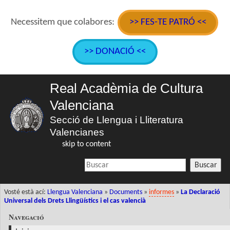
Necessitem que colabores:
>> FES-TE PATRÓ <<
>> DONACIÓ <<
Real Acadèmia de Cultura
Valenciana
Secció de Llengua i Lliteratura
Valencianes
skip to content
Buscar
Vosté està ací:
Llengua Valenciana
»
Documents
»
informes
»
La Declaració
Universal dels Drets Llingüístics i el cas valencià
Navegació