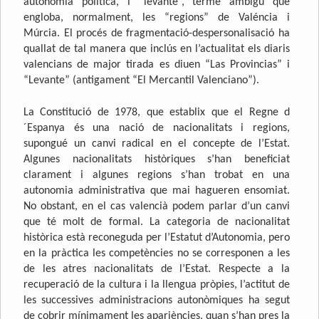
autonomia política, i “levante”, terme ambigu que
engloba, normalment, les “regions” de Valéncia i
Múrcia. El procés de fragmentació-despersonalisació ha
quallat de tal manera que inclús en l’actualitat els diaris
valencians de major tirada es diuen “Las Provincias” i
“Levante” (antigament “El Mercantil Valenciano”).
La Constitució de 1978, que establix que el Regne d
´Espanya és una nació de nacionalitats i regions,
supongué un canvi radical en el concepte de l’Estat.
Algunes nacionalitats històriques s’han beneficiat
clarament i algunes regions s’han trobat en una
autonomia administrativa que mai hagueren ensomiat.
No obstant, en el cas valencià podem parlar d’un canvi
que té molt de formal. La categoria de nacionalitat
històrica està reconeguda per l’Estatut d’Autonomia, pero
en la pràctica les competències no se corresponen a les
de les atres nacionalitats de l’Estat. Respecte a la
recuperació de la cultura i la llengua pròpies, l’actitut de
les successives administracions autonòmiques ha segut
de cobrir mínimament les apariències, quan s’han pres la