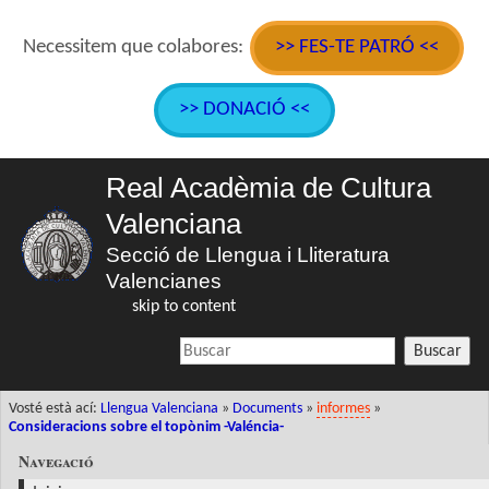
Necessitem que colabores:
>> FES-TE PATRÓ <<
>> DONACIÓ <<
Real Acadèmia de Cultura
Valenciana
Secció de Llengua i Lliteratura
Valencianes
skip to content
Buscar
Vosté està ací:
Llengua Valenciana
»
Documents
»
informes
»
Consideracions sobre el topònim -Valéncia-
Navegació