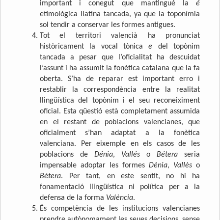
important i conegut que mantingué la
é
etimològica llatina tancada, ya que la toponímia
sol tendir a conservar les formes antigues.
Tot el territori valencià ha pronunciat
històricament la vocal tònica
e
del topònim
tancada a pesar que l’oficialitat ha descuidat
l’assunt i ha assumit la fonètica catalana que la fa
oberta. S’ha de reparar est important erro i
restablir la correspondència entre la realitat
llingüística del topònim i el seu reconeiximent
oficial. Esta qüestió està completament assumida
en el restant de poblacions valencianes, que
oficialment s’han adaptat a la fonètica
valenciana. Per eixemple en els casos de les
poblacions de
Dénia
,
Vallés
o
Bétera
seria
impensable adoptar les formes
Dènia
,
Vallès
o
Bètera
. Per tant, en este sentit, no hi ha
fonamentació llingüística ni política per a la
defensa de la forma
València
.
És competència de les institucions valencianes
prendre autònomament les seues decisions, sense