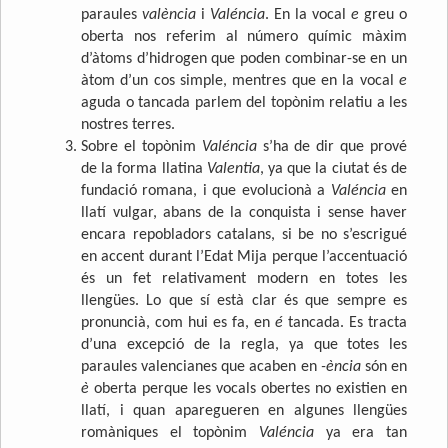
paraules
valència
i
Valéncia
. En la vocal
e
greu o
oberta nos referim al número químic màxim
d’àtoms d’hidrogen que poden combinar-se en un
àtom d’un cos simple, mentres que en la vocal
e
aguda o tancada parlem del topònim relatiu a les
nostres terres.
Sobre el topònim
Valéncia
s’ha de dir que prové
de la forma llatina
Valentia
, ya que la ciutat és de
fundació romana, i que evolucionà a
Valéncia
en
llatí vulgar, abans de la conquista i sense haver
encara repobladors catalans, si be no s’escrigué
en accent durant l’Edat Mija perque l’accentuació
és un fet relativament modern en totes les
llengües. Lo que sí està clar és que sempre es
pronuncià, com hui es fa, en
é
tancada. Es tracta
d’una excepció de la regla, ya que totes les
paraules valencianes que acaben en
-ència
són en
è
oberta perque les vocals obertes no existien en
llatí, i quan aparegueren en algunes llengües
romàniques el topònim
Valéncia
ya era tan