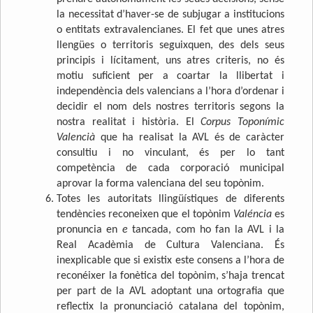
la necessitat d’haver-se de subjugar a institucions
o entitats extravalencianes. El fet que unes atres
llengües o territoris seguixquen, des dels seus
principis i lícitament, uns atres criteris, no és
motiu suficient per a coartar la llibertat i
independència dels valencians a l’hora d’ordenar i
decidir el nom dels nostres territoris segons la
nostra realitat i història. El
Corpus Toponímic
Valencià
que ha realisat la AVL és de caràcter
consultiu i no vinculant, és per lo tant
competència de cada corporació municipal
aprovar la forma valenciana del seu topònim.
Totes les autoritats llingüístiques de diferents
tendències reconeixen que el topònim
Valéncia
es
pronuncia en
e
tancada, com ho fan la AVL i la
Real Acadèmia de Cultura Valenciana. És
inexplicable que si existix este consens a l’hora de
reconéixer la fonètica del topònim, s’haja trencat
per part de la AVL adoptant una ortografia que
reflectix la pronunciació catalana del topònim,