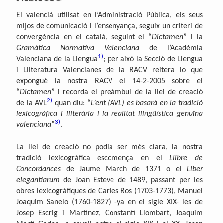
El valencià utilisat en l’Administració Pública, els seus
mijos de comunicació i l’ensenyança, seguix un criteri de
convergència en el català, seguint el “
Dictamen
” i la
Gramàtica Normativa Valenciana
de l’Acadèmia
1)
Valenciana de la Llengua
; per això la Secció de Llengua
i Lliteratura Valencianes de la RACV reitera lo que
expongué la nostra RACV el 14-2-2005 sobre el
“
Dictamen
” i recorda el preàmbul de la llei de creació
2)
de la AVL
quan diu: “
L’ent (AVL) es basarà en la tradició
lexicogràfica i lliterària i la realitat llingüística genuïna
3)
valenciana
”
.
La llei de creació no podia ser més clara, la nostra
tradició lexicogràfica escomença en el
Llibre de
Concordances
de Jaume March de 1371 o el
Liber
elegantiarum
de Joan Esteve de 1489, passant per les
obres lexicogràfiques de Carles Ros (1703-1773), Manuel
Joaquim Sanelo (1760-1827) -ya en el sigle XIX- les de
Josep Escrig i Martínez, Constantí Llombart, Joaquim