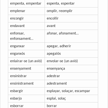
empenta, empentar
espenta, espentar
emplenar
omplir, reomplir
encongir
encollir
endavant
avant
enfonsar,
afonar, afonament…
enfonsament…
enganxar
apegar, adherir
enganxós
apegalós
enlairar-se (un avió)
envolar-se (un avió)
ensenyament
ensenyança
ensinistrar
adestrar
ensinistrament
adestrament
esbargir
esplayar, solaçar, escampar
esbarjo
esplai, solaç
esborrar
borrar