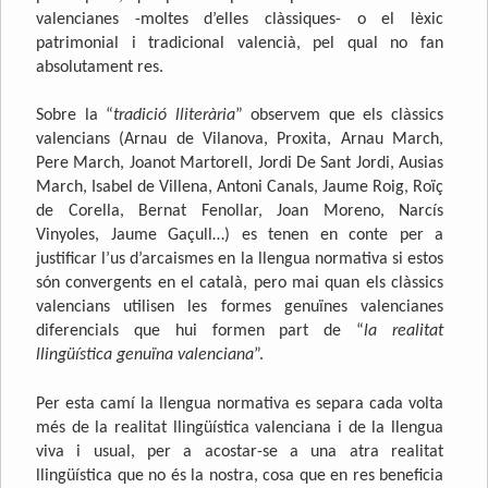
valencianes -moltes d’elles clàssiques- o el lèxic
patrimonial i tradicional valencià, pel qual no fan
absolutament res.
Sobre la “
tradició lliterària
” observem que els clàssics
valencians (Arnau de Vilanova, Proxita, Arnau March,
Pere March, Joanot Martorell, Jordi De Sant Jordi, Ausias
March, Isabel de Villena, Antoni Canals, Jaume Roig, Roïç
de Corella, Bernat Fenollar, Joan Moreno, Narcís
Vinyoles, Jaume Gaçull…) es tenen en conte per a
justificar l’us d’arcaismes en la llengua normativa si estos
són convergents en el català, pero mai quan els clàssics
valencians utilisen les formes genuïnes valencianes
diferencials que hui formen part de “
la realitat
llingüística genuïna valenciana
”.
Per esta camí la llengua normativa es separa cada volta
més de la realitat llingüística valenciana i de la llengua
viva i usual, per a acostar-se a una atra realitat
llingüística que no és la nostra, cosa que en res beneficia