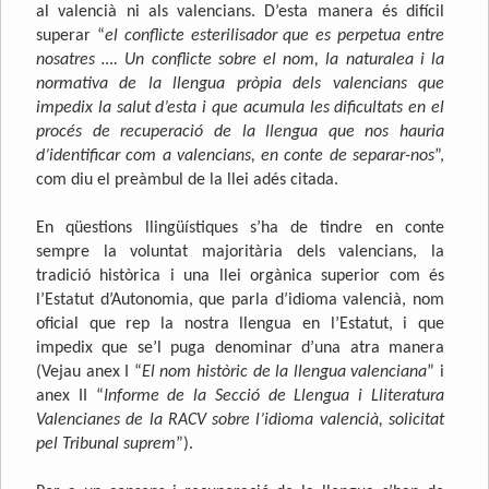
al valencià ni als valencians. D’esta manera és difícil
superar “
el conflicte esterilisador que es perpetua entre
nosatres …. Un conflicte sobre el nom, la naturalea i la
normativa de la llengua pròpia dels valencians que
impedix la salut d’esta i que acumula les dificultats en el
procés de recuperació de la llengua que nos hauria
d’identificar com a valencians, en conte de separar-nos
”,
com diu el preàmbul de la llei adés citada.
En qüestions llingüístiques s’ha de tindre en conte
sempre la voluntat majoritària dels valencians, la
tradició històrica i una llei orgànica superior com és
l’Estatut d’Autonomia, que parla d’idioma valencià, nom
oficial que rep la nostra llengua en l’Estatut, i que
impedix que se’l puga denominar d’una atra manera
(Vejau anex I “
El nom històric de la llengua valenciana
” i
anex II “
Informe de la Secció de Llengua i Lliteratura
Valencianes de la RACV sobre l’idioma valencià, solicitat
pel Tribunal suprem
”).