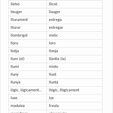
lletsó
llicsó
lleuger
llauger
lliurament
entrega
lliurar
entregar
llombrígol
melic
lloro
loro
llotja
llonja
llum (el)
llàntia (la)
llumí
misto
lluny
llunt
llunyà
lluntà
lògic, lògicament…
llògic, llògicament
luxe
lux
maduixa
fraula