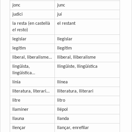
jonc
junc
judici
juí
la resta (en castellà
el restant
el resto
)
legislar
llegislar
legítim
llegítim
liberal, liberalisme…
lliberal, lliberalisme
lingüista,
llingüiste, llingüística
lingüística…
línia
llínea
literatura, literari…
lliteratura, lliterari
litre
litro
llaminer
llépol
llauna
llanda
llençar
llançar, enrefilar