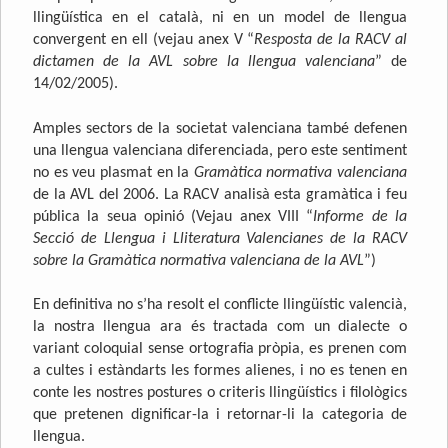
llingüística en el català, ni en un model de llengua
convergent en ell (vejau anex V “
Resposta de la RACV al
dictamen de la AVL sobre la llengua valenciana
” de
14/02/2005).
Amples sectors de la societat valenciana també defenen
una llengua valenciana diferenciada, pero este sentiment
no es veu plasmat en la
Gramàtica normativa valenciana
de la AVL del 2006. La RACV analisà esta gramàtica i feu
pública la seua opinió (Vejau anex VIII “
Informe de la
Secció de Llengua i Lliteratura Valencianes de la RACV
sobre la Gramàtica normativa valenciana de la AVL
”)
En definitiva no s’ha resolt el conflicte llingüístic valencià,
la nostra llengua ara és tractada com un dialecte o
variant coloquial sense ortografia pròpia, es prenen com
a cultes i estàndarts les formes alienes, i no es tenen en
conte les nostres postures o criteris llingüístics i filològics
que pretenen dignificar-la i retornar-li la categoria de
llengua.