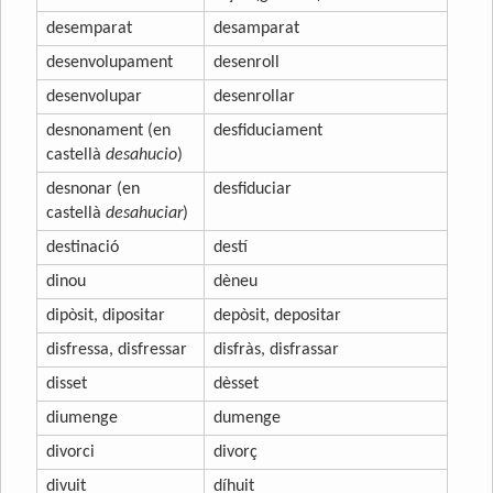
desemparat
desamparat
desenvolupament
desenroll
desenvolupar
desenrollar
desnonament (en
desfiduciament
castellà
desahucio
)
desnonar (en
desfiduciar
castellà
desahuciar
)
destinació
destí
dinou
dèneu
dipòsit, dipositar
depòsit, depositar
disfressa, disfressar
disfràs, disfrassar
disset
dèsset
diumenge
dumenge
divorci
divorç
divuit
díhuit