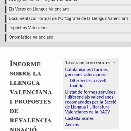
Ortografia de la Llengua Valenciana
Els Verps en Llengua Valenciana
Documentació Formal de l'Ortografia de la Llengua Valenciana
Topònims Valencians
Onomàstica Valenciana
Informe
−
Taula de continguts
sobre la
Catalanismes i formes
genuïnes valencianes
llengua
Diferències a nivell
fonètic
valenciana
Llistat de formes genuïnes
i propostes
i diferencials valencianes
recomanades per la Secció
de
de Llengua i Lliteratura
Valencianes de la RACV
revalencia
Castellanismes
nisació
Anexos