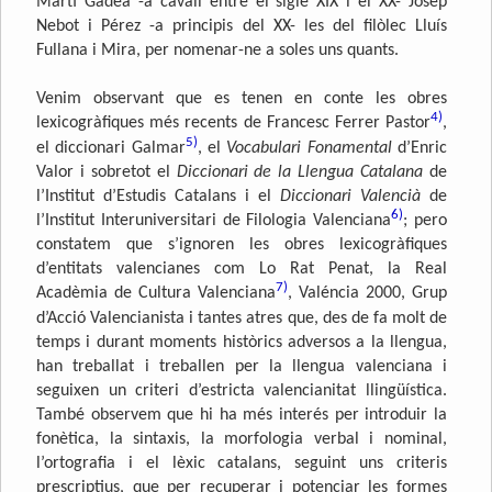
Martí Gadea -a cavall entre el sigle XIX i el XX- Josep
Nebot i Pérez -a principis del XX- les del filòlec Lluís
Fullana i Mira, per nomenar-ne a soles uns quants.
Venim observant que es tenen en conte les obres
4)
lexicogràfiques més recents de Francesc Ferrer Pastor
,
5)
el diccionari Galmar
, el
Vocabulari Fonamental
d’Enric
Valor i sobretot el
Diccionari de la Llengua Catalana
de
l’Institut d’Estudis Catalans i el
Diccionari Valencià
de
6)
l’Institut Interuniversitari de Filologia Valenciana
; pero
constatem que s’ignoren les obres lexicogràfiques
d’entitats valencianes com Lo Rat Penat, la Real
7)
Acadèmia de Cultura Valenciana
, Valéncia 2000, Grup
d’Acció Valencianista i tantes atres que, des de fa molt de
temps i durant moments històrics adversos a la llengua,
han treballat i treballen per la llengua valenciana i
seguixen un criteri d’estricta valencianitat llingüística.
També observem que hi ha més interés per introduir la
fonètica, la sintaxis, la morfologia verbal i nominal,
l’ortografia i el lèxic catalans, seguint uns criteris
prescriptius, que per recuperar i potenciar les formes