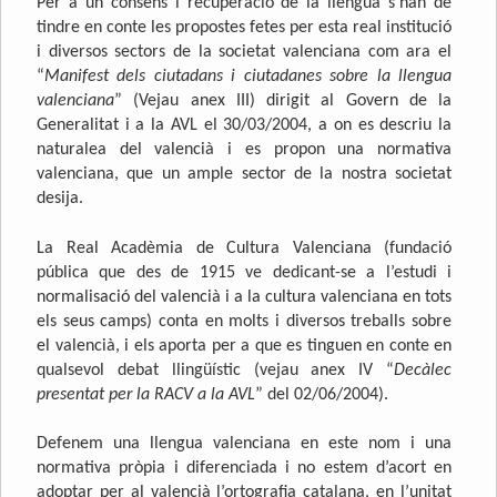
Per a un consens i recuperació de la llengua s’han de
tindre en conte les propostes fetes per esta real institució
i diversos sectors de la societat valenciana com ara el
“
Manifest dels ciutadans i ciutadanes sobre la llengua
valenciana
” (Vejau anex III) dirigit al Govern de la
Generalitat i a la AVL el 30/03/2004, a on es descriu la
naturalea del valencià i es propon una normativa
valenciana, que un ample sector de la nostra societat
desija.
La Real Acadèmia de Cultura Valenciana (fundació
pública que des de 1915 ve dedicant-se a l’estudi i
normalisació del valencià i a la cultura valenciana en tots
els seus camps) conta en molts i diversos treballs sobre
el valencià, i els aporta per a que es tinguen en conte en
qualsevol debat llingüístic (vejau anex IV “
Decàlec
presentat per la RACV a la AVL
” del 02/06/2004).
Defenem una llengua valenciana en este nom i una
normativa pròpia i diferenciada i no estem d’acort en
adoptar per al valencià l’ortografia catalana, en l’unitat