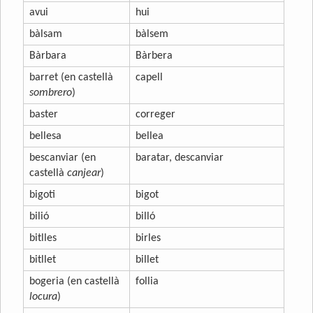
avui
hui
bàlsam
bàlsem
Bàrbara
Bàrbera
barret (en castellà
capell
sombrero
)
baster
correger
bellesa
bellea
bescanviar (en
baratar, descanviar
castellà
canjear
)
bigoti
bigot
bilió
billó
bitlles
birles
bitllet
billet
bogeria (en castellà
follia
locura
)