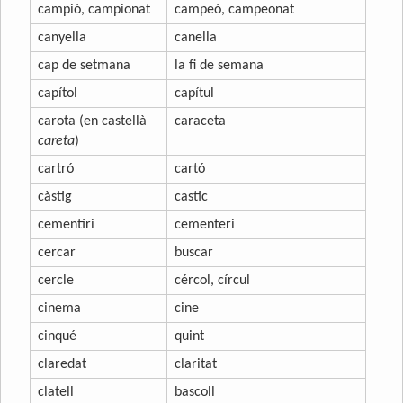
campió, campionat
campeó, campeonat
canyella
canella
cap de setmana
la fi de semana
capítol
capítul
carota (en castellà
caraceta
careta
)
cartró
cartó
càstig
castic
cementiri
cementeri
cercar
buscar
cercle
cércol, círcul
cinema
cine
cinqué
quint
claredat
claritat
clatell
bascoll