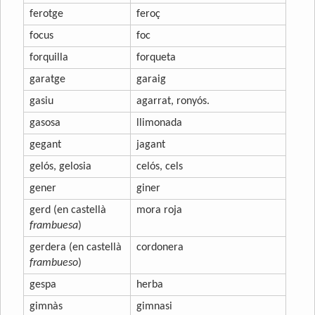
ferotge
feroç
focus
foc
forquilla
forqueta
garatge
garaig
gasiu
agarrat, ronyós.
gasosa
llimonada
gegant
jagant
gelós, gelosia
celós, cels
gener
giner
gerd (en castellà
mora roja
frambuesa
)
gerdera (en castellà
cordonera
frambueso
)
gespa
herba
gimnàs
gimnasi