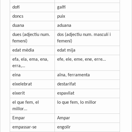
dofí
galfí
doncs
puix
duana
aduana
dues (adjectiu num.
dos (adjectiu num. masculí i
femení)
femení)
edat mèdia
edat mija
efa, ela, ema, ena,
efe, ele, eme, ene, erre…
erra,…
eina
aïna, ferramenta
eixelebrat
destarifat
eixerit
espavilat
el que fem, el
lo que fem, lo millor
millor…
Empar
Ampar
empassar-se
engolir