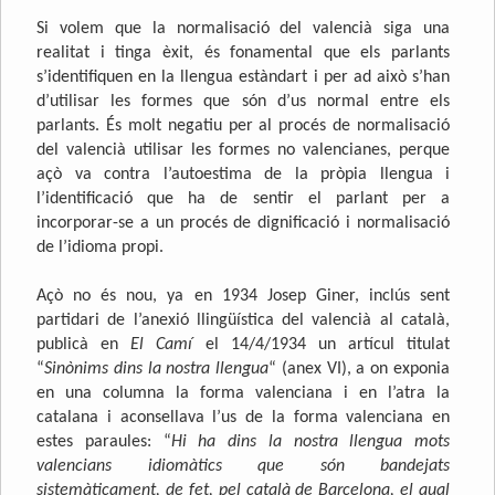
Si volem que la normalisació del valencià siga una
realitat i tinga èxit, és fonamental que els parlants
s’identifiquen en la llengua estàndart i per ad això s’han
d’utilisar les formes que són d’us normal entre els
parlants. És molt negatiu per al procés de normalisació
del valencià utilisar les formes no valencianes, perque
açò va contra l’autoestima de la pròpia llengua i
l’identificació que ha de sentir el parlant per a
incorporar-se a un procés de dignificació i normalisació
de l’idioma propi.
Açò no és nou, ya en 1934 Josep Giner, inclús sent
partidari de l’anexió llingüística del valencià al català,
publicà en
El Camí
el 14/4/1934 un artícul titulat
“
Sinònims dins la nostra llengua
“ (anex VI), a on exponia
en una columna la forma valenciana i en l’atra la
catalana i aconsellava l’us de la forma valenciana en
estes paraules: “
Hi ha dins la nostra llengua mots
valencians idiomàtics que són bandejats
sistemàticament, de fet, pel català de Barcelona, el qual