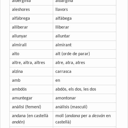
albergínia
albargina
aleshores
llavors
alfàbrega
alfàbega
alliberar
lliberar
allunyar
alluntar
almirall
almirant
alto
alt (orde de parar)
altre, altra, altres
atre, atra, atres
alzina
carrasca
amb
en
ambdós
abdós, els dos, les dos
amuntegar
amontonar
anàlisi (femení)
anàlisis (masculí)
andana (en castellà
moll (
andana
per a
desván
en
andén
)
castellà)