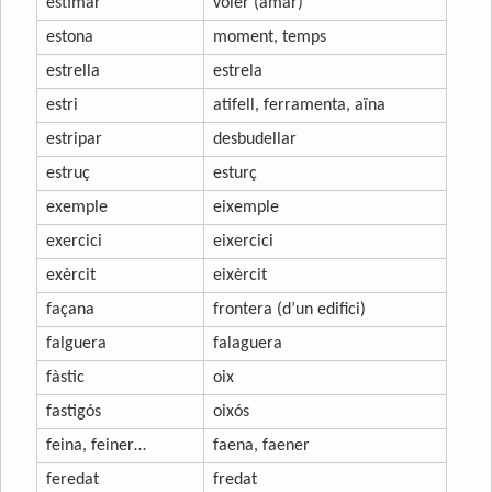
estimar
voler (amar)
estona
moment, temps
estrella
estrela
estri
atifell, ferramenta, aïna
estripar
desbudellar
estruç
esturç
exemple
eixemple
exercici
eixercici
exèrcit
eixèrcit
façana
frontera (d’un edifici)
falguera
falaguera
fàstic
oix
fastigós
oixós
feina, feiner…
faena, faener
feredat
fredat