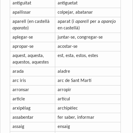
antiguitat
antiguetat
apallissar
colpejar, abatanar
aparell (en castellà
aparat (i
aparell
per a
aparejo
aparato
)
en castellà)
aplegar-se
juntar-se, congregar-se
apropar-se
acostar-se
aquest, aquesta,
est, esta, estos, estes
aquestos, aquestes
arada
aladre
arc iris
arc de Sant Martí
arronsar
arropir
article
artícul
arxipèlag
archipèlec
assabentar
fer saber, informar
assaig
ensaig