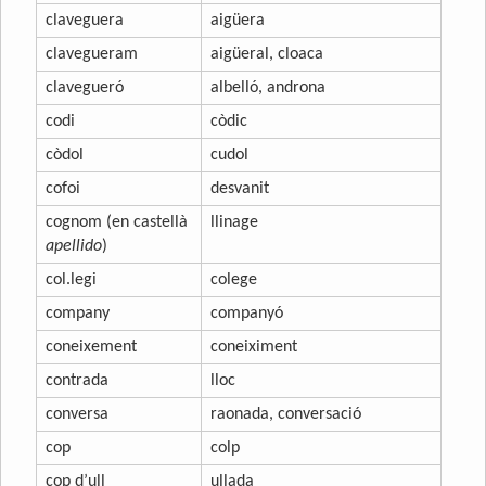
claveguera
aigüera
clavegueram
aigüeral, cloaca
clavegueró
albelló, androna
codi
còdic
còdol
cudol
cofoi
desvanit
cognom (en castellà
llinage
apellido
)
col.legi
colege
company
companyó
coneixement
coneiximent
contrada
lloc
conversa
raonada, conversació
cop
colp
cop d’ull
ullada