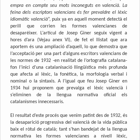
empra en compte seu mots inconeguts en valencià. La
feina dels escriptors valencians és fer prevaldre el lèxic
idiomàtic valencià
”, puix ya en aquell moment detectà el
perill que corrien les formes valencianes de
desaparéixer. L’artícul de Josep Giner seguix vigent a
hores d’ara (Vejau anex VI), de fet el llistat que ara
aportem és una ampliació d’aquell, lo que demostra que
l’acceptació per una part d’alguns escritors valencians de
les normes de 1932 -en realitat de l’ortografia catalana-
fon l’inici d’una catalanisació llingüística més profunda
que afecta al lèxic, la fonètica, la morfologia verbal i
nominal o la sintaxis. A l’igual que feu Josep Giner en
1934 hui proponem que prevalga el lèxic valencià i
s’eliminen de la llengua normativa oficial els
catalanismes innecessaris.
El resultat d’este procés que venim patint des de 1932, és
la desaparició progressiva del valencià de la vida pública
baix el ròtul de català; tant s’han bandejat de la llengua
normativa les formes valencianes a nivell lèxic,