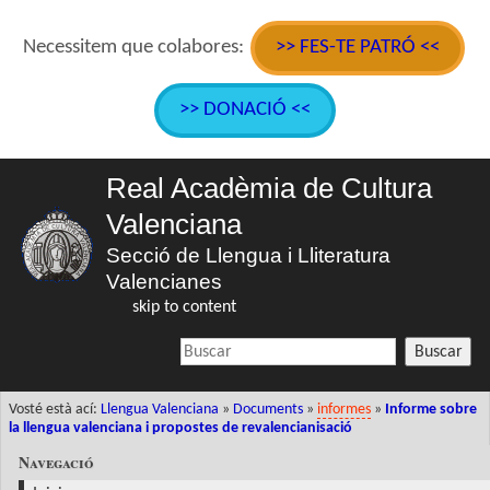
Necessitem que colabores:
>> FES-TE PATRÓ <<
>> DONACIÓ <<
Real Acadèmia de Cultura
Valenciana
Secció de Llengua i Lliteratura
Valencianes
skip to content
Buscar
Vosté està ací:
Llengua Valenciana
»
Documents
»
informes
»
Informe sobre
la llengua valenciana i propostes de revalencianisació
Navegació