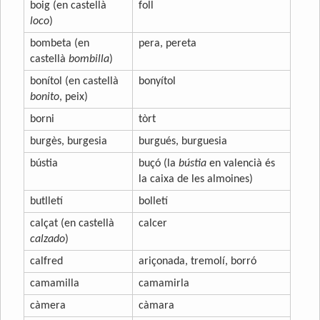
boig (en castellà
foll
loco
)
bombeta (en
pera, pereta
castellà
bombilla
)
bonítol (en castellà
bonyítol
bonito
, peix)
borni
tòrt
burgès, burgesia
burgués, burguesia
bústia
buçó (la
bústia
en valencià és
la caixa de les almoines)
butlletí
bolletí
calçat (en castellà
calcer
calzado
)
calfred
ariçonada, tremolí, borró
camamilla
camamirla
càmera
càmara