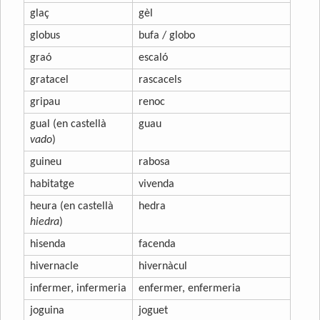
glaç
gèl
globus
bufa / globo
graó
escaló
gratacel
rascacels
gripau
renoc
gual (en castellà
guau
vado
)
guineu
rabosa
habitatge
vivenda
heura (en castellà
hedra
hiedra
)
hisenda
facenda
hivernacle
hivernàcul
infermer, infermeria
enfermer, enfermeria
joguina
joguet