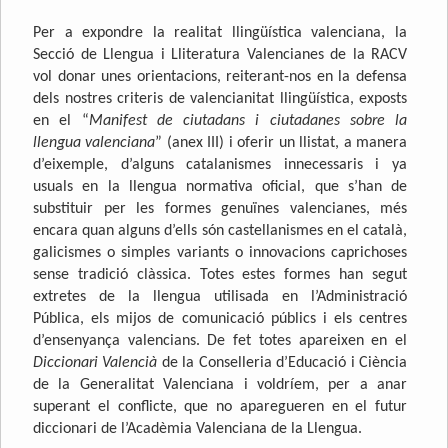
Per a expondre la realitat llingüística valenciana, la
Secció de Llengua i Lliteratura Valencianes de la RACV
vol donar unes orientacions, reiterant-nos en la defensa
dels nostres criteris de valencianitat llingüística, exposts
en el “
Manifest de ciutadans i ciutadanes sobre la
llengua valenciana
” (anex III) i oferir un llistat, a manera
d’eixemple, d’alguns catalanismes innecessaris i ya
usuals en la llengua normativa oficial, que s’han de
substituir per les formes genuïnes valencianes, més
encara quan alguns d’ells són castellanismes en el català,
galicismes o simples variants o innovacions caprichoses
sense tradició clàssica. Totes estes formes han segut
extretes de la llengua utilisada en l’Administració
Pública, els mijos de comunicació públics i els centres
d’ensenyança valencians. De fet totes apareixen en el
Diccionari Valencià
de la Conselleria d’Educació i Ciència
de la Generalitat Valenciana i voldríem, per a anar
superant el conflicte, que no aparegueren en el futur
diccionari de l’Acadèmia Valenciana de la Llengua.