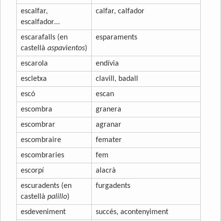
escalfar,
calfar, calfador
escalfador…
escarafalls (en
esparaments
castellà
aspavientos
)
escarola
endívia
escletxa
clavill, badall
escó
escan
escombra
granera
escombrar
agranar
escombraire
femater
escombraries
fem
escorpí
alacrà
escuradents (en
furgadents
castellà
palillo
)
esdeveniment
succés, acontenyiment