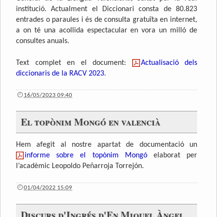
institució. Actualment el Diccionari consta de 80.823
entrades o paraules i és de consulta gratuïta en internet,
a on té una acollida espectacular en vora un milló de
consultes anuals.
Text complet en el document:
Actualisació dels
diccionaris de la RACV 2023
.
16/05/2023 09:40
El topònim Mongó en valencià
Hem afegit al nostre apartat de documentació un
informe sobre el topònim Mongó
elaborat per
l’acadèmic Leopoldo Peñarroja Torrejón.
01/04/2022 15:09
Discurs d'Ingrés d'En Miquel Àngel